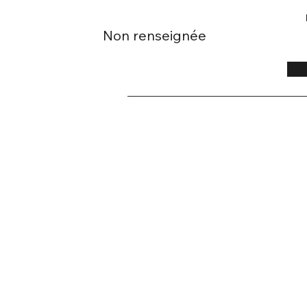
Non renseignée
ASSOCIATION DES AMIS DE TEILHARD
Tél :
01 42 84 13 71
E-mail :
secretariat@teilhard.fr
Adresse :
114 Rue de Vaugirard, 75006 Paris
Horaires :
Mercredi :
09:30 – 17:30