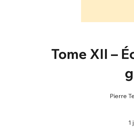
Tome XII – É
g
Pierre T
1 