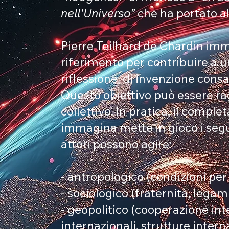
nell'Universo”
che ha portato al
Pierre Teilhard de Chardin imm
riferimento per contribuire a 
riflessione, di invenzione cons
Questo obiettivo può essere rag
collettivo. In pratica, il compl
immagina mette in gioco i segue
attori possono agire:
- antropologico (condizioni pe
- sociologico (fraternità, legam
- geopolitico (cooperazione int
internazionali, strutture inter