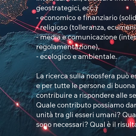
geostrategici, ecc.)
- economico e finanziario (solida
- religioso (tolleranza, ecumen
- media e comunicazione (interne
regolamentazione),
- ecologico e ambientale.
La ricerca sulla noosfera può es
e per tutte le persone di buona
contribuire a rispondere alle s
Quale contributo possiamo dar
unità tra gli esseri umani? Qual
sono necessari? Qual è il risult