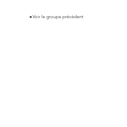
◂ Voir le groupe précédent
ASSOCIATION DES AMIS DE TEILHARD
Tél :
01 42 84 13 71
E-mail :
secretariat@teilhard.fr
Adresse :
114 Rue de Vaugirard, 75006 Paris
Horaires :
Mercredi :
09:30 – 17:30
Jeudi :
09:30 – 17:30