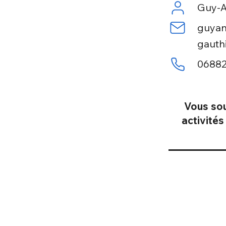
Guy-A
guyan
gauth
06882
Vous sou
activité