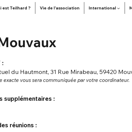
i est Teilhard ?
Vie de l'association
International ▼
M
e-Mouvaux
 :
ituel du Hautmont, 31 Rue Mirabeau, 59420 Mou
sse exacte vous sera communiquée par votre
coordinateur.
s supplémentaires :
es réunions :