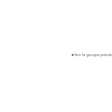
◂ Voir le groupe précé
ASSOCIATION DES AM
Tél :
01 42 84 13 71
E-mail :
secretariat@teilha