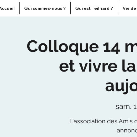
Accueil
Qui sommes-nous ?
Qui est Teilhard ?
Vie de
Colloque 14 m
et vivre 
auj
sam. 
L'association des Amis 
annonc