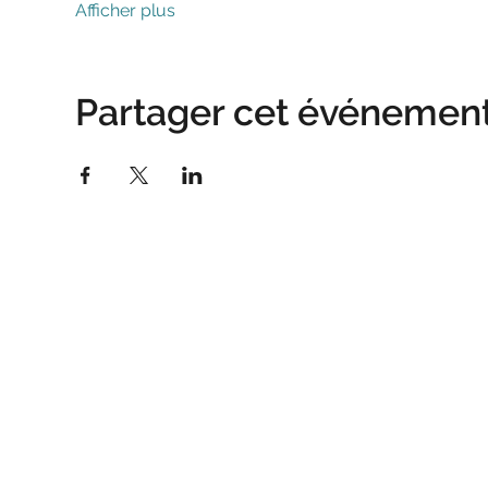
Afficher plus
Partager cet événemen
ASSOCIATION DES AMIS DE TEILHARD
Tél :
01 42 84 13 71
E-mail :
secretariat@teilhard.fr
Adresse :
114 Rue de Vaugirard, 75006 Paris